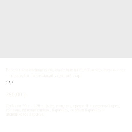
Рисовая или овсяная каша, сваренная на цельном коровьем молоке
— простой и питательный утренний старт.
SKU:
280,00
р.
Добавки 30 г – 120 р. (мёд, миндаль, грецкий и кедровый орех,
гранола, вяленая клюква, карамель, солёная карамель и
облепиховое варенье.)